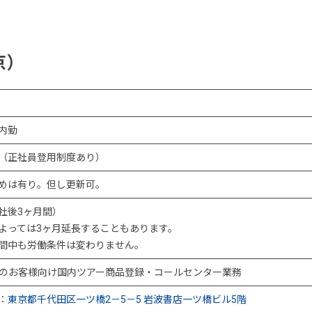
京）
内勤
（正社員登用制度あり）
めは有り。但し更新可。
社後3ヶ月間）
よっては3ヶ月延長することもあります。
間中も労働条件は変わりません。
らのお客様向け国内ツアー商品登録・コールセンター業務
：
東京都千代田区一ツ橋2－5－5 岩波書店一ツ橋ビル5階