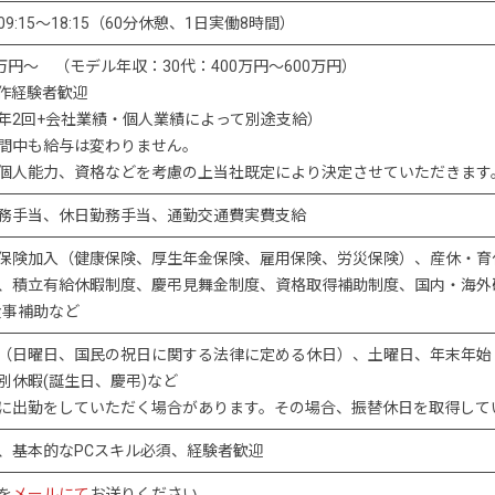
9:15～18:15（60分休憩、1日実働8時間）
4万円～ （モデル年収：30代：400万円～600万円）
操作経験者歓迎
年2回+会社業績・個人業績によって別途支給）
間中も給与は変わりません。
個人能力、資格などを考慮の上当社既定により決定させていただきます
務手当、休日勤務手当、通勤交通費実費支給
保険加入（健康保険、厚生年金保険、雇用保険、労災保険）、産休・育
、積立有給休暇制度、慶弔見舞金制度、資格取得補助制度、国内・海外研
食事補助など
（日曜日、国民の祝日に関する法律に定める休日）、土曜日、年末年始（12
別休暇(誕生日、慶弔)など
に出勤をしていただく場合があります。その場合、振替休日を取得して
、基本的なPCスキル必須、経験者歓迎
を
メールにて
お送りください。