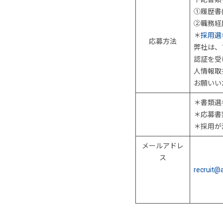
①履歴書
②職務経
＊
採用選
応募方法
弊社は、
認証を受
人情報取
お願いい
＊書類選
＊応募書
＊採用が
メールアドレ
ス
recruit@a