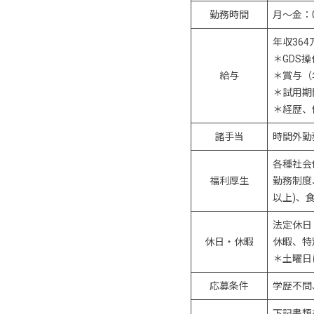
勤務時間
月～金：0
年収36
＊GDS
給与
＊賞与（
＊試用期
＊経歴、
諸手当
時間外勤
各種社会
福利厚生
勤務制度
以上)、
法定休日
休日・休暇
休暇、特
＊土曜日
応募条件
学歴不問
下記書類