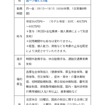
地
店一ツ橋ビル5階
勤務
月～金：09:15～18:15（60分休憩、1日実働8時
時間
間）
年収364万円～ （モデル年収：30代：400万円
～600万円）
＊賞与（年2回+会社業績・個人業績によって別途
給与
支給）
＊試用期間中も給与は変わりません。
＊経歴、個人能力、資格などを考慮の上当社既定
により決定させていただきます。
諸手
時間外勤務手当、休日勤務手当、通勤交通費実費
当
支給
各種社会保険加入（健康保険、厚生年金保険、雇
用保険、労災保険）、産休・育休・介護休業制
福利
度、短時間勤務制度、積立有給休暇制度、慶弔見
厚生
舞金制度、資格取得補助制度、国内・海外研修旅
行費用補助(入社1年以上)、食事補助など
法定休日（日曜日、国民の祝日に関する法律に定
休
める休日）、土曜日、年末年始（12/30～1/3）