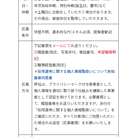
日・
年次有給休暇、特別休暇(誕生日、慶弔)など
休暇
＊土曜日に出勤をしていただく場合があります。
その場合、振替休日を取得していただきます。
応募
学歴不問、基本的なPCスキル必須、経験者歓迎
条件
下記書類を
メールにて
お送りください。
①履歴書(和文、写真添付、電話番号、
希望職種明
記
)
②職務経歴書(和文)
＊
採用選考に関する個人情報取扱いについて告知
書兼同意書
応募
弊社は、プライバシーマーク付与事業者として、
方法
個人情報を適切に取り扱う仕組みを構築した事業
者として認証を受けております。必要書類とし
て、履歴書等をお送りいただきますが、添付の
「採用選考に関する個人情報取扱いについて」を
ご確認いただき、すべての事項にご同意いただい
た場合のみ送信（応募書類）をお願いいたしま
す。