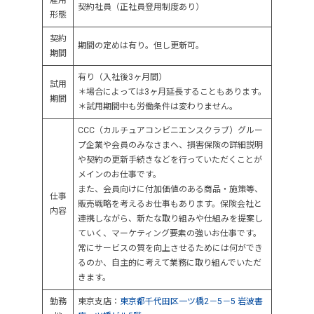
契約社員（正社員登用制度あり）
形態
契約
期間の定めは有り。但し更新可。
期間
有り（入社後3ヶ月間）
試用
＊場合によっては3ヶ月延長することもあります。
期間
＊試用期間中も労働条件は変わりません。
CCC（カルチュアコンビニエンスクラブ）グルー
プ企業や会員のみなさまへ、損害保険の詳細説明
や契約の更新手続きなどを行っていただくことが
メインのお仕事です。
また、会員向けに付加価値のある商品・施策等、
仕事
販売戦略を考えるお仕事もあります。保険会社と
内容
連携しながら、新たな取り組みや仕組みを提案し
ていく、マーケティング要素の強いお仕事です。
常にサービスの質を向上させるためには何ができ
るのか、自主的に考えて業務に取り組んでいただ
きます。
勤務
東京支店：
東京都千代田区一ツ橋2－5－5 岩波書